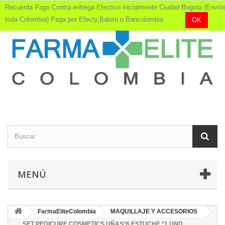
Recuerda Pago Contra entrega Efectivo inicialmente Ciudad Bogota (Envío
toda Colombia) Paga por Efecty,Baloto o Bancolombia
OK
MENÚ
FarmaEliteColombia
MAQUILLAJE Y ACCESORIOS
SET PEDICURE COSMETICS UÑAS*6 ESTUCHE *1 UND