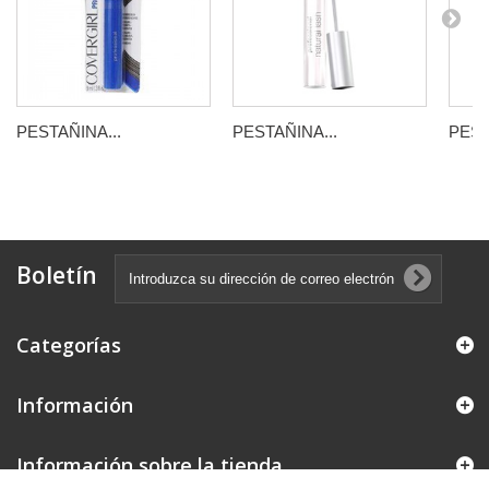
PESTAÑINA...
PESTAÑINA...
PEST
Boletín
Categorías
Información
Información sobre la tienda