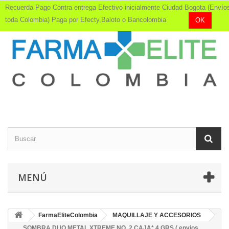
Recuerda Pago Contra entrega Efectivo inicialmente Ciudad Bogota (Envío
toda Colombia) Paga por Efecty,Baloto o Bancolombia
OK
MENÚ
FarmaEliteColombia
MAQUILLAJE Y ACCESORIOS
SOMBRA DUO METAL XTREME NO. 2 CAJA* 4 GRS ( envios