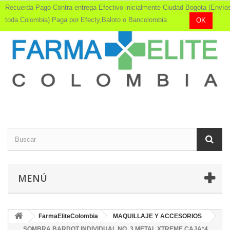
Recuerda Pago Contra entrega Efectivo inicialmente Ciudad Bogota (Envío
toda Colombia) Paga por Efecty,Baloto o Bancolombia
OK
MENÚ
FarmaEliteColombia
MAQUILLAJE Y ACCESORIOS
SOMBRA BARDOT INDIVIDUAL NO. 3 METAL XTREME CAJA*4