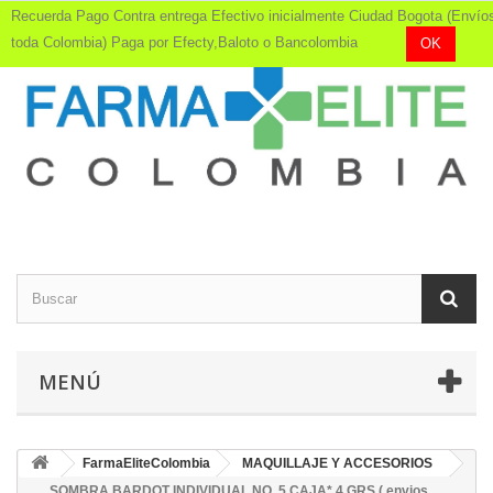
Recuerda Pago Contra entrega Efectivo inicialmente Ciudad Bogota (Envío
toda Colombia) Paga por Efecty,Baloto o Bancolombia
OK
MENÚ
FarmaEliteColombia
MAQUILLAJE Y ACCESORIOS
SOMBRA BARDOT INDIVIDUAL NO. 5 CAJA* 4 GRS ( envios