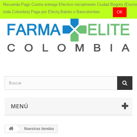
Recuerda Pago Contra entrega Efectivo inicialmente Ciudad Bogota (Envío
toda Colombia) Paga por Efecty,Baloto o Bancolombia
OK
MENÚ
Nuestras tiendas