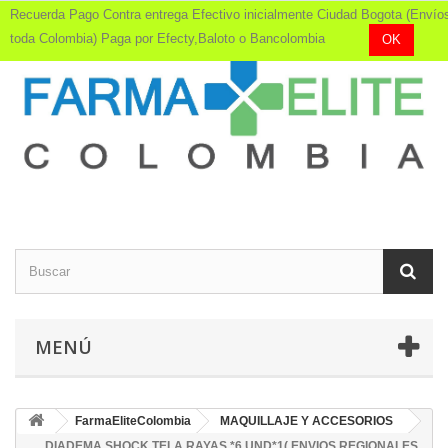
Recuerda Pago Contra entrega Efectivo inicialmente Ciudad Bogota (Envío
toda Colombia) Paga por Efecty,Baloto o Bancolombia
OK
MENÚ
FarmaEliteColombia
MAQUILLAJE Y ACCESORIOS
DIADEMA SHOCK TELA RAYAS *6 UND*1( ENVIOS REGIONALES