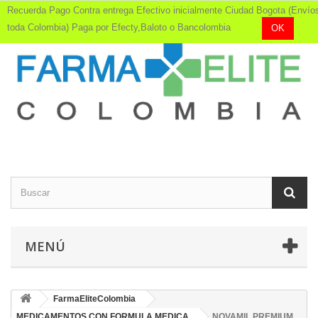
Recuerda Pago Contra entrega Efectivo inicialmente Ciudad Bogota (Envío
toda Colombia) Paga por Efecty,Baloto o Bancolombia
OK
MENÚ
FarmaEliteColombia
MEDICAMENTOS CON FORMULA MEDICA
NOVAMIL PREMIUM