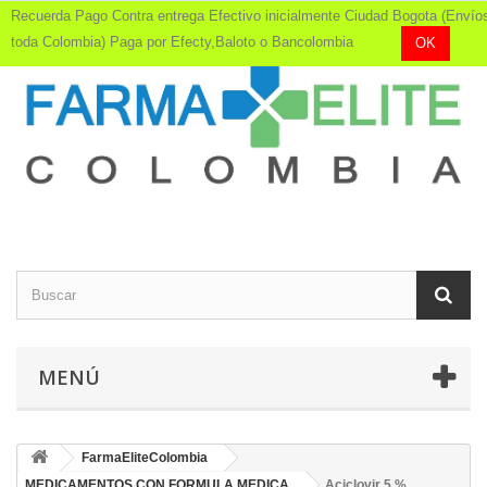
Recuerda Pago Contra entrega Efectivo inicialmente Ciudad Bogota (Envío
toda Colombia) Paga por Efecty,Baloto o Bancolombia
OK
MENÚ
FarmaEliteColombia
MEDICAMENTOS CON FORMULA MEDICA
Aciclovir 5 %