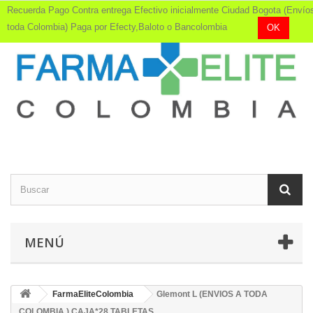
Recuerda Pago Contra entrega Efectivo inicialmente Ciudad Bogota (Envío
toda Colombia) Paga por Efecty,Baloto o Bancolombia
OK
MENÚ
FarmaEliteColombia
Glemont L (ENVIOS A TODA
COLOMBIA ) CAJA*28 TABLETAS