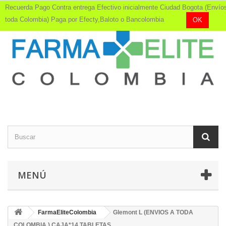
Recuerda Pago Contra entrega Efectivo inicialmente Ciudad Bogota (Envío
toda Colombia) Paga por Efecty,Baloto o Bancolombia
OK
MENÚ
FarmaEliteColombia
Glemont L (ENVIOS A TODA
COLOMBIA ) CAJA*14 TABLETAS