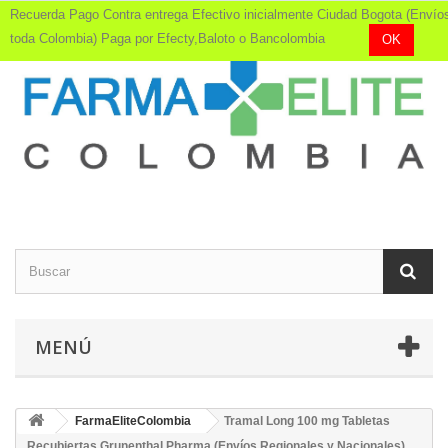
Recuerda Pago Contra entrega Efectivo inicialmente Ciudad Bogota (Envío
toda Colombia) Paga por Efecty,Baloto o Bancolombia
OK
MENÚ
FarmaEliteColombia
Tramal Long 100 mg Tabletas
Recubiertas Grunenthal Pharma (Envíos Regionales y Nacionales)