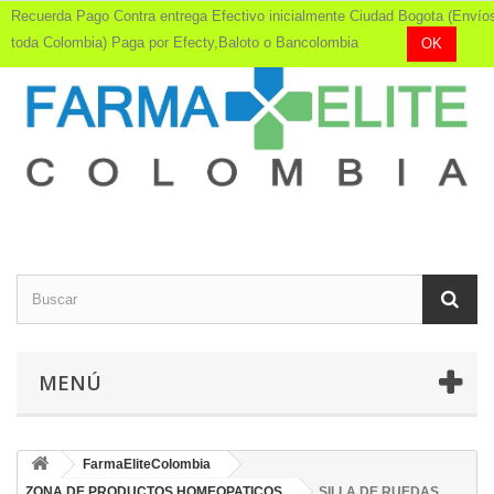
Recuerda Pago Contra entrega Efectivo inicialmente Ciudad Bogota (Envío
toda Colombia) Paga por Efecty,Baloto o Bancolombia
OK
MENÚ
FarmaEliteColombia
ZONA DE PRODUCTOS HOMEOPATICOS
SILLA DE RUEDAS