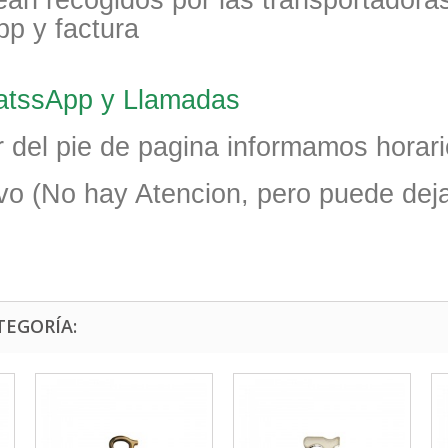
ean recogidos por las transportador
pp y factura
hatssApp y Llamadas
 del pie de pagina informamos horari
vo (No hay Atencion, pero puede deja
TEGORÍA: