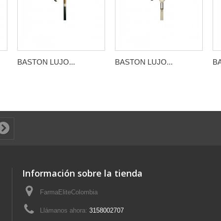
BASTON LUJO...
BASTON LUJO...
BA
Fre
The
And
Mod
Información sobre la tienda
FarmaEliteColombia
Llámanos ahora:
3158002707