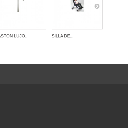
STON LUJO...
SILLA DE...
SILLA...
e
mes
ules