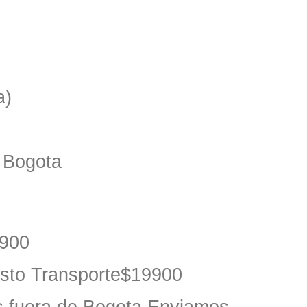
a)
o Bogota
9900
osto Transporte$19900