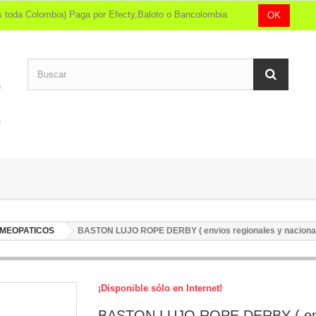
íos toda Colombia) Paga por Efecty,Baloto o Bancolombia
OK
MEOPATICOS
BASTON LUJO ROPE DERBY ( envios regionales y naciona
¡Disponible sólo en Internet!
BASTON LUJO ROPE DERBY ( en