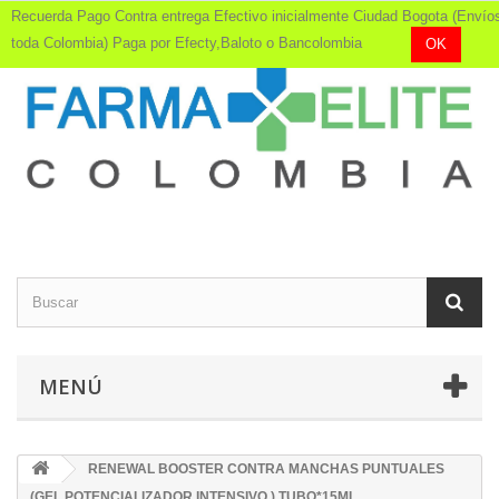
Recuerda Pago Contra entrega Efectivo inicialmente Ciudad Bogota (Envío
toda Colombia) Paga por Efecty,Baloto o Bancolombia
OK
MENÚ
RENEWAL BOOSTER CONTRA MANCHAS PUNTUALES
(GEL POTENCIALIZADOR INTENSIVO ) TUBO*15ML