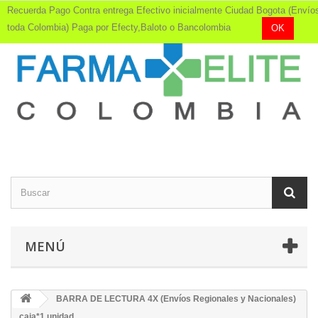
Recuerda Pago Contra entrega Efectivo inicialmente Ciudad Bogota (Envío
toda Colombia) Paga por Efecty,Baloto o Bancolombia
OK
MENÚ
BARRA DE LECTURA 4X (Envíos Regionales y Nacionales)
caja*1 unidad