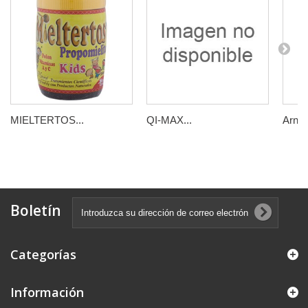
MIELTERTOS...
QI-MAX...
Arnica
Boletín
Categorías
Información