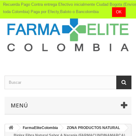
Recuerda Pago Contra entrega Efectivo inicialmente Ciudad Bogota (Envío
toda Colombia) Paga por Efecty,Baloto o Bancolombia
OK
MENÚ
FarmaEliteColombia
ZONA PRODUCTOS NATURAL
Biolax Fibra Natural Sabor A Naranja (FARMACUNDINAMARCA)