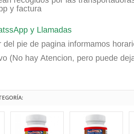
ean recogidos por las transportador
pp y factura
hatssApp y Llamadas
 del pie de pagina informamos horari
vo (No hay Atencion, pero puede deja
TEGORÍA: