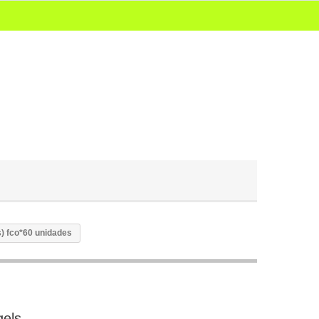
s) fco*60 unidades
gels