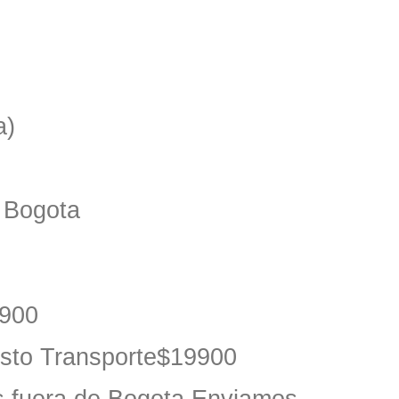
a)
o Bogota
9900
osto Transporte$19900