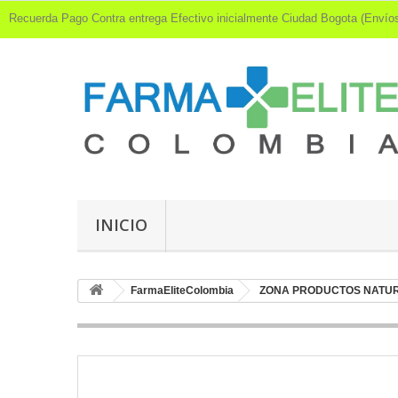
Recuerda Pago Contra entrega Efectivo inicialmente Ciudad Bogota (Env
INICIO
FarmaEliteColombia
ZONA PRODUCTOS NATU