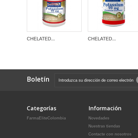
CHELATED...
CHELATED...
Boletín
Categorías
Información
FarmaEliteColombia
Novedades
Nuestras tiendas
Contacte con nosotros