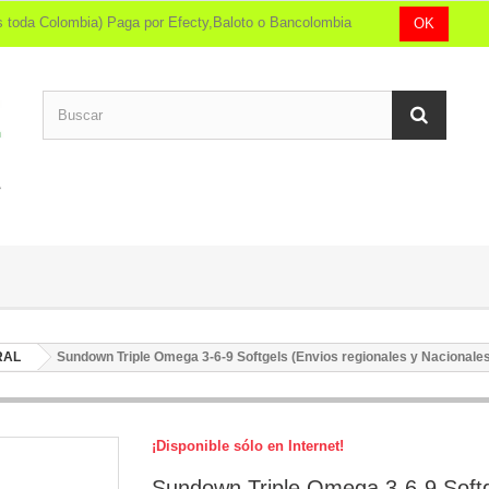
íos toda Colombia) Paga por Efecty,Baloto o Bancolombia
OK
RAL
Sundown Triple Omega 3-6-9 Softgels (Envios regionales y Nacionale
¡Disponible sólo en Internet!
Sundown Triple Omega 3-6-9 Soft