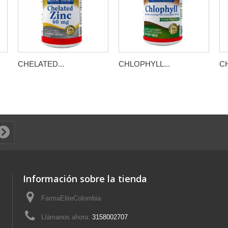
CHELATED...
CHLOPHYLL...
C
Fre
The
And
Mod
Información sobre la tienda
FarmaEliteColombia
Llámanos ahora:
3158002707