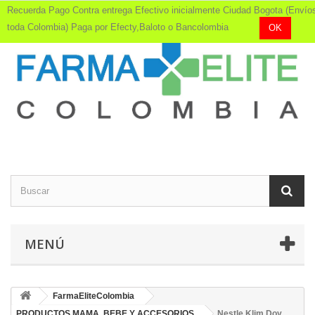
Recuerda Pago Contra entrega Efectivo inicialmente Ciudad Bogota (Envío
toda Colombia) Paga por Efecty,Baloto o Bancolombia
OK
MENÚ
FarmaEliteColombia
PRODUCTOS MAMA, BEBE Y ACCESORIOS
Nestle Klim Doy