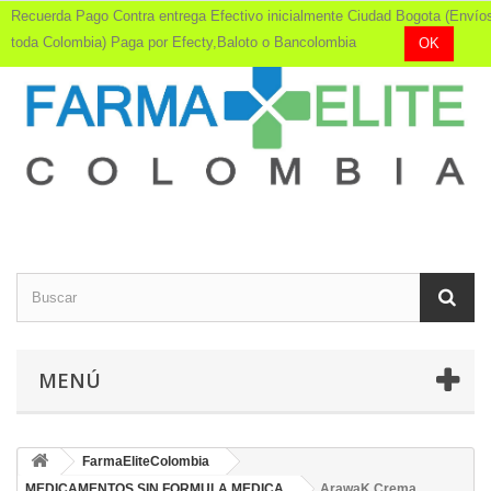
Recuerda Pago Contra entrega Efectivo inicialmente Ciudad Bogota (Envío
toda Colombia) Paga por Efecty,Baloto o Bancolombia
OK
MENÚ
FarmaEliteColombia
MEDICAMENTOS SIN FORMULA MEDICA
ArawaK Crema