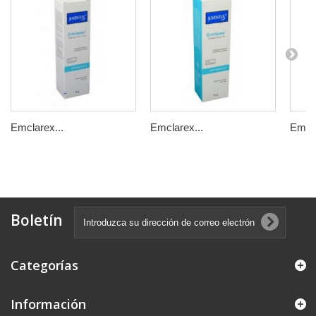
Emclarex...
Emclarex...
Emuls
Boletín
Categorías
Información