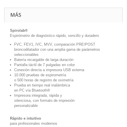
MÁS
Spirolab®
Espirómetro de diagnóstico rápido, sencillo y duradero
FVC, FEV1, IVC, MVV, comparación
PRE/POST
broncodilatador con una amplia
gama de parámetros
seleccionables
Batería recargable de larga duración
Pantalla táctil de 7 pulgadas en color
Conexión directa a impresora USB externa
10.000 pruebas de espirometría
o 500 horas de registro de oximetría
Prueba en tiempo real inalámbrica
en PC vía Bluetooth
®
Impresora integrada, rápida y
silenciosa, con formato de impresión
personalizable
Rápido e intuitivo
para profesionales modernos