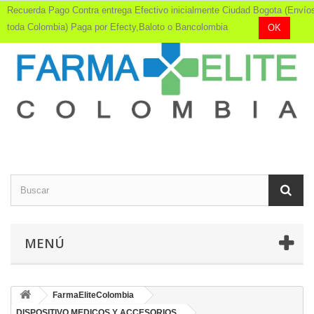
Recuerda Pago Contra entrega Efectivo inicialmente Ciudad Bogota (Envío
toda Colombia) Paga por Efecty,Baloto o Bancolombia
OK
MENÚ
FarmaEliteColombia
DISPOSITIVO MEDICOS Y ACCESORIOS