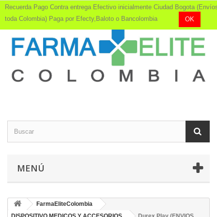
Recuerda Pago Contra entrega Efectivo inicialmente Ciudad Bogota (Envío
toda Colombia) Paga por Efecty,Baloto o Bancolombia
OK
MENÚ
FarmaEliteColombia
DISPOSITIVO MEDICOS Y ACCESORIOS
Durex Play (ENVIOS