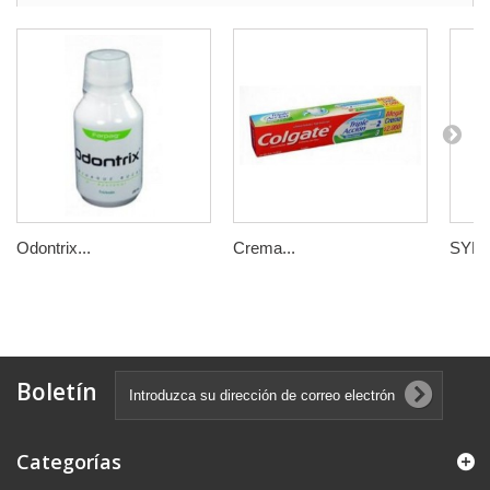
Odontrix...
Crema...
SYND
Boletín
Categorías