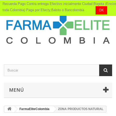
Recuerda Pago Contra entrega Efectivo inicialmente Ciudad Bogota (Envío
toda Colombia) Paga por Efecty,Baloto o Bancolombia
OK
MENÚ
FarmaEliteColombia
ZONA PRODUCTOS NATURAL